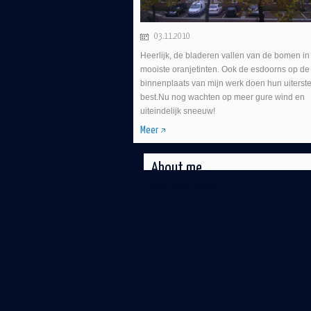
03.11.2010
Heerlijk, de bladeren vallen van de bomen in
mooiste oranjetinten. Ook de esdoorns op de
binnenplaats van mijn werk doen hun uiterst
best.Nu nog wachten op meer gure wind en
uiteindelijk sneeuw!
Meer
About me
Your description.