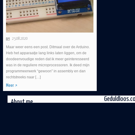
25.08.2020
Maar weer eens een post. Ditmaal over de Arduino.
Heb het apparaatje lang links laten liggen, om de
doodeenvoudige reden dat ik meer geinteresseerd
was in de reguliere microprocessoren. Ik deed mijn
programmeerwerk “gewoon” in assembly en dan
rechtstreeks naar […]
Meer
Geduldloos.c
About me
Your description.