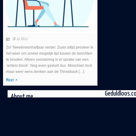
18.12.2022
Zo! Tweeëneenhalfjaar verder. Zoals altijd presteer ik
het weer om zoveel mogelijk tijd tussen de berichten
te houden. Alleen vooralsnog is er sprake van een
‘writers block’. Nog even geduld dus. Misschien toch
maar weer eens denken aan de Throwback […]
Meer
Geduldloos.c
About me
Your description.