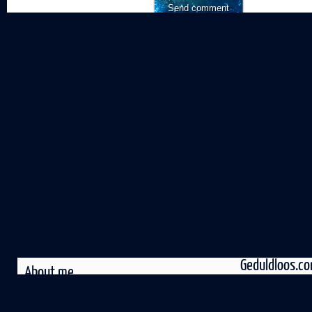
de volgende keer wa
een reactie plaats.
Geduldloos.c
About me
Your description.