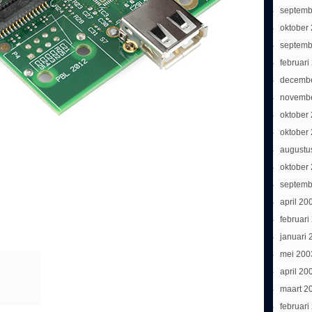
septemb
oktober
septemb
februari
decemb
novemb
oktober
oktober
augustu
oktober
septemb
april 20
februari
januari 
mei 200
april 20
maart 2
februari