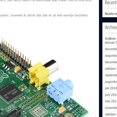
NAS, die NAS heeft nu eenmaal wat meer out-of-the-box
Recen
Recente re
den, hoewel ik denk dat die er al wel eentje bezitten.
Archiv
Archieven
januari 
decemb
augustu
decemb
oktober
septemb
augustu
juli 201
juni 201
mei 201
novemb
oktober