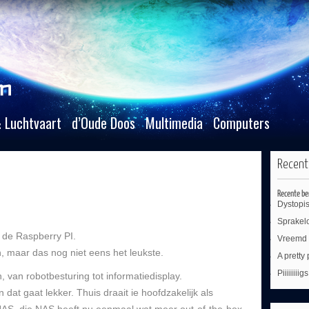
 Luchtvaart
d’Oude Doos
Multimedia
Computers
Recent
Recente be
Dystopi
Sprakel
n: de Raspberry PI.
Vreemd 
 maar das nog niet eens het leukste.
A pretty
Piiiiiiiig
van robotbesturing tot informatiedisplay.
n dat gaat lekker. Thuis draait ie hoofdzakelijk als