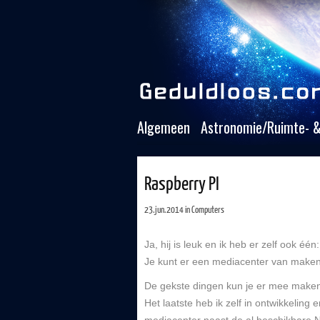
Algemeen
Astronomie/Ruimte- &
Raspberry PI
23.jun.2014 in
Computers
Ja, hij is leuk en ik heb er zelf ook éé
Je kunt er een mediacenter van maken,
De gekste dingen kun je er mee maken, 
Het laatste heb ik zelf in ontwikkeling e