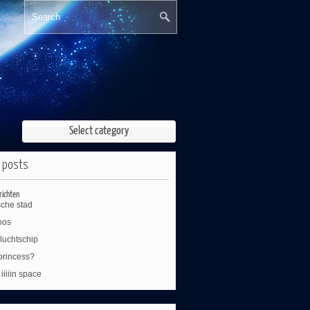
Select category
 posts
richten
sche stad
oos
luchtschip
 princess?
s iiiiin space