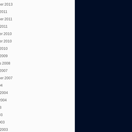
er 2013
 2011
er 2011
 2011
er 2010
er 2010
 2010
 2009
s 2008
 2007
er 2007
04
 2004
2004
3
03
003
 2003