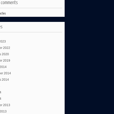
t comments
acties
es
2023
er 2022
s 2020
er 2019
 2014
er 2014
s 2014
4
4
4
er 2013
 2013