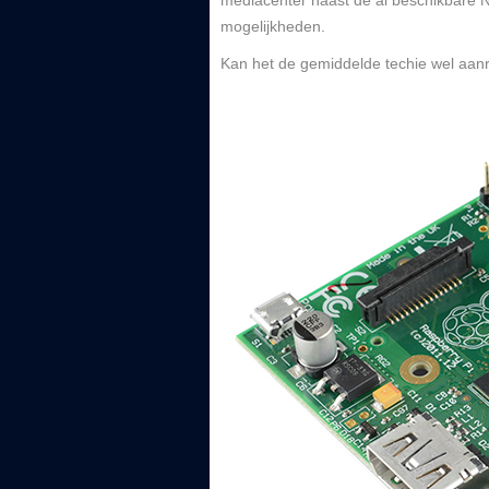
mediacenter naast de al beschikbare 
mogelijkheden.
Kan het de gemiddelde techie wel aanra